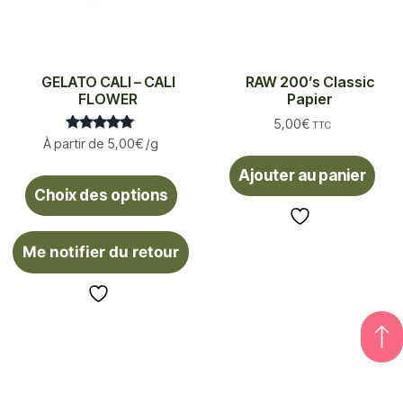
GELATO CALI – CALI
RAW 200’s Classic
FLOWER
Papier
5,00
€
TTC
Note
À partir de
5,00
€
/g
5.00
sur 5
Ajouter au panier
Choix des options
Me notifier du retour