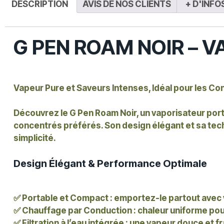
DESCRIPTION
AVIS DE NOS CLIENTS
+ D'INFO
G PEN ROAM NOIR – 
Vapeur Pure et Saveurs Intenses, Idéal pour les C
Découvrez le
G Pen Roam Noir
, un vaporisateur po
concentrés préférés. Son design élégant et sa tec
simplicité.
Design Élégant & Performance Optimale
✅
Portable et Compact
: emportez-le partout avec 
✅
Chauffage par Conduction
: chaleur uniforme po
✅
Filtration à l’eau intégrée
: une vapeur douce et fr