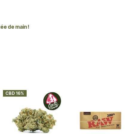
tée de main !
CBD 16%