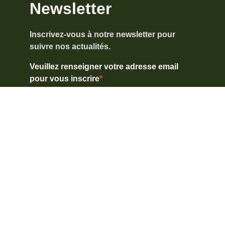
Newsletter
Inscrivez-vous à notre newsletter pour
suivre nos actualités.
Veuillez renseigner votre adresse email
pour vous inscrire
Veuillez renseigner votre adresse email pour vous
inscrire. Ex. : abc@xyz.com
J'accepte de recevoir vos e-mails et
confirme avoir pris connaissance de votre
politique de confidentialité et mentions
légales.
Vous pouvez vous désinscrire à tout moment en cliquant
sur le lien présent dans nos emails.