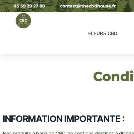
05 59 29 27 88
contact@thecbdhouse.fr
FLEURS CBD
Condi
INFORMATION IMPORTANTE :
Nos produits à base de CBD, ne sont pas destinés à diagnostiq