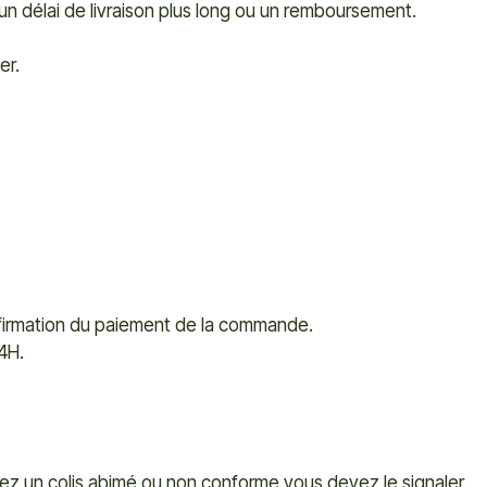
-
 un délai de livraison plus long ou un remboursement.
er.
nfirmation du paiement de la commande.
24H.
tez un colis abimé ou non conforme vous devez le signaler