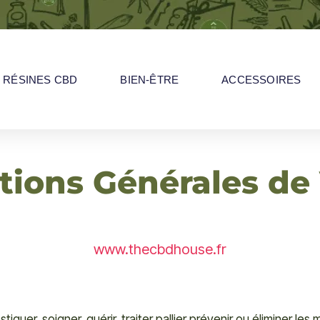
RÉSINES CBD
BIEN-ÊTRE
ACCESSOIRES
tions Générales de
www.thecbdhouse.fr
uer, soigner, guérir, traiter pallier prévenir ou éliminer les 