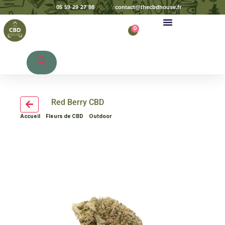
05 59 29 27 88
contact@thecbdhouse.fr
0
Recherche de produits
Red Berry CBD
Accueil
>
Fleurs de CBD
>
Outdoor
> Red Berry CBD