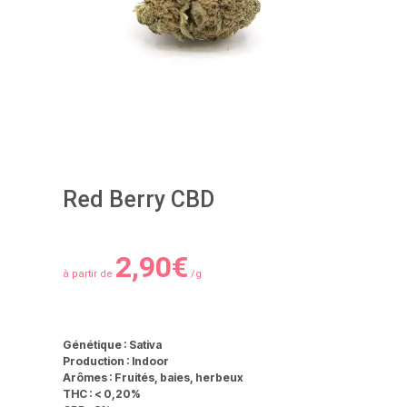
Red Berry CBD
2,90
€
à partir de
/g
Génétique :
Sativa
Production :
Indoor
Arômes :
Fruités, baies, herbeux
THC :
< 0,20%