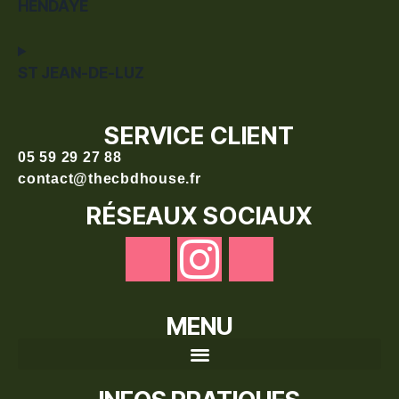
HENDAYE
ST JEAN-DE-LUZ
SERVICE CLIENT
05 59 29 27 88
contact@thecbdhouse.fr
RÉSEAUX SOCIAUX
MENU
Recherche de produits