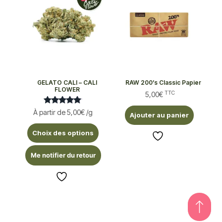
GELATO CALI – CALI
RAW 200’s Classic Papier
FLOWER
TTC
5,00
€
Note
À partir de
5,00
€
/g
Ajouter au panier
5.00
sur 5
Choix des options
Me notifier du retour