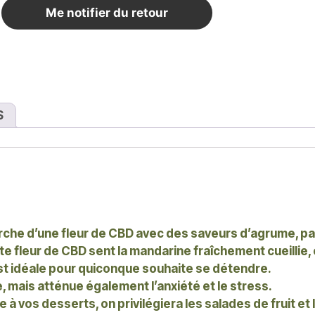
-
Me notifier du retour
S
erche d’une fleur de CBD avec des saveurs d’agrume, p
e fleur de CBD sent la mandarine fraîchement cueillie, 
est idéale pour quiconque souhaite se détendre.
, mais atténue également l’anxiété et le stress.
 à vos desserts, on privilégiera les salades de fruit et