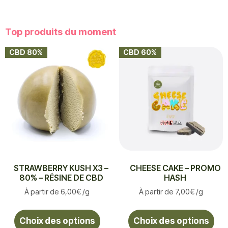
Top produits du moment
CBD 80%
CBD 60%
STRAWBERRY KUSH X3 –
CHEESE CAKE – PROMO
80% – RÉSINE DE CBD
HASH
À partir de
6,00
€
/g
À partir de
7,00
€
/g
Choix des options
Choix des options