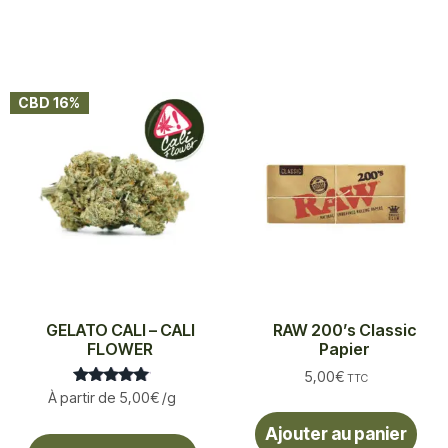
CBD 16%
GELATO CALI – CALI
RAW 200’s Classic
FLOWER
Papier
5,00
€
TTC
Note
À partir de
5,00
€
/g
5.00
sur 5
Ajouter au panier