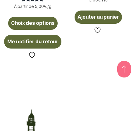
5,00
€
TTC
Note
À partir de
5,00
€
/g
5.00
sur 5
Ajouter au panier
Choix des options
Me notifier du retour