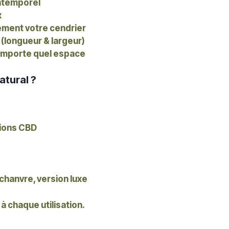
intemporel
x
lement votre cendrier
 (longueur & largeur)
n’importe quel espace
atural ?
ions CBD
 chanvre, version luxe
à chaque utilisation.