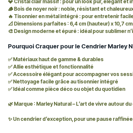
💎
Cristal clair massif
: pour un look pur, élégant et 
🪵
Bois de noyer noir
: noble, résistant et chaleureu
🔥
Tisonnier en métal intégré
: pour entretenir faci
📐
Dimensions parfaites
: 6,4 cm (hauteur) x 10,7 cm
🎨
Design moderne et épuré
: idéal pour sublimer 
Pourquoi Craquer pour le Cendrier Marley N
✅ Matériaux haut de gamme & durables
✅ Allie esthétique et fonctionnalité
✅ Accessoire élégant pour accompagner vos sess
✅ Nettoyage facile grâce au tisonnier intégré
✅ Idéal comme pièce déco ou objet du quotidien
🌿 Marque : Marley Natural – L’art de vivre autour du
✨ Un cendrier d’exception, pour une pause raffinée 