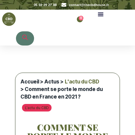
05 59 29 27 88
contact@thecbdhouse.fr
0
Recherche de produits
Accueil
>
Actus
>
L'actu du CBD
> Comment se porte le monde du
CBD en France en 2021 ?
L'actu du CBD
COMMENT SE