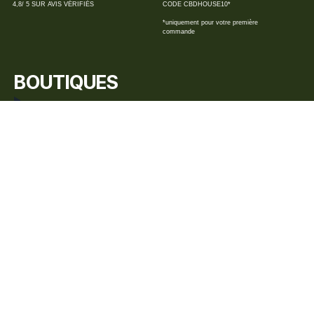
4,8/ 5 SUR AVIS VÉRIFIÉS
CODE CBDHOUSE10*
*uniquement pour votre première
commande
BOUTIQUES
BIARRITZ
BAYONNE
CAPBRETON
HENDAYE