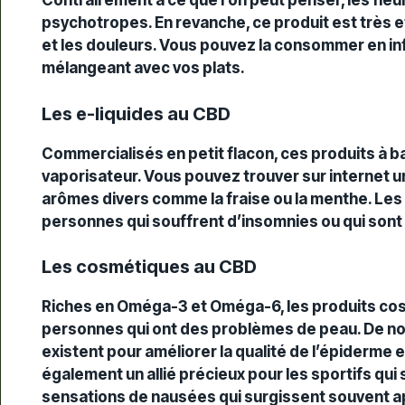
Contrairement à ce que l’on peut penser, les fleu
psychotropes
. En revanche, ce produit est très 
et les douleurs. Vous pouvez la consommer en inf
mélangeant avec vos plats.
Les e-liquides au CBD
Commercialisés en petit flacon, ces produits à 
vaporisateur. Vous pouvez trouver sur internet u
arômes
divers comme la fraise ou la menthe. Les
personnes qui souffrent d’insomnies ou qui sont a
Les cosmétiques au CBD
Riches en Oméga-3 et Oméga-6, les produits co
personnes qui ont des
problèmes de peau
. De 
existent pour améliorer la qualité de l’épiderme e
également un allié précieux pour les sportifs qui
sensations de nausées qui surgissent souvent ap