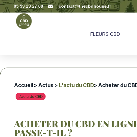
05 59 29 27 88
contact@thecbdhouse.fr
FLEURS CBD
Accueil
>
Actus
>
L'actu du CBD
> Acheter du CBD 
L'actu du CBD
ACHETER DU CBD EN LIGN
PASSE-T-IL ?