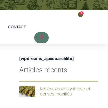
0
CONTACT
[wpdreams_ajaxsearchlite]
Articles récents
Molécules de synthèse et
dérivés modifiés