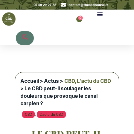
05 59 29 27 88
contact@thecbdhouse.fr
0
Recherche de produits
Accueil
>
Actus
>
CBD
,
L'actu du CBD
> Le CBD peut-il soulager les
douleurs que provoque le canal
carpien ?
CBD
L'actu du CBD
,
LE CBD PEUT-IL