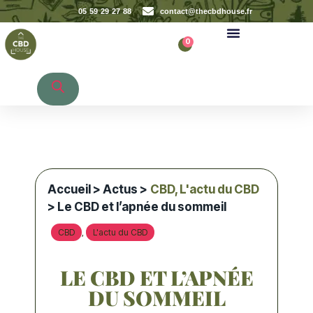
05 59 29 27 88
contact@thecbdhouse.fr
0
Recherche de produits
Accueil
>
Actus
>
CBD
,
L'actu du CBD
> Le CBD et l’apnée du sommeil
CBD
L'actu du CBD
,
LE CBD ET L’APNÉE
DU SOMMEIL