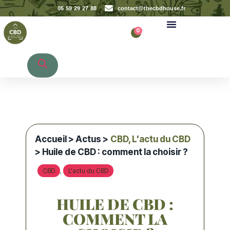
05 59 29 27 88
contact@thecbdhouse.fr
0
Recherche de produits
Accueil
>
Actus
>
CBD
,
L'actu du CBD
> Huile de CBD : comment la choisir ?
CBD
L'actu du CBD
,
HUILE DE CBD :
COMMENT LA