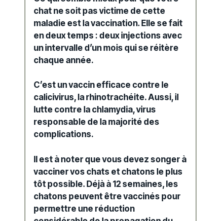
chat ne soit pas victime de cette
maladie est la vaccination. Elle se fait
en deux temps : deux injections avec
un intervalle d’un mois qui se réitère
chaque année.
C’est un vaccin efficace contre le
calicivirus, la rhinotrachéite. Aussi, il
lutte contre la chlamydia, virus
responsable de la majorité des
complications.
Il est à noter que vous devez songer à
vacciner vos chats et chatons le plus
tôt possible. Déjà à 12 semaines, les
chatons peuvent être vaccinés pour
permettre une réduction
considérable de la propagation du