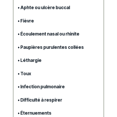
• Aphte ou ulcère buccal
• Fièvre
• Écoulement nasal ou rhinite
• Paupières purulentes collées
• Léthargie
• Toux
• Infection pulmonaire
• Difficulté à respirer
• Éternuements