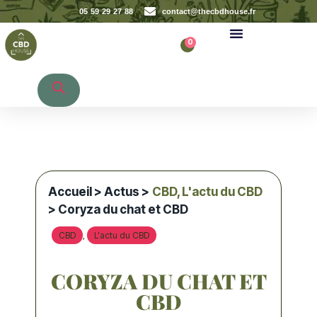
05 59 29 27 88
contact@thecbdhouse.fr
0
Recherche de produits
Accueil
>
Actus
>
CBD
,
L'actu du CBD
> Coryza du chat et CBD
CBD
L'actu du CBD
,
CORYZA DU CHAT ET
CBD