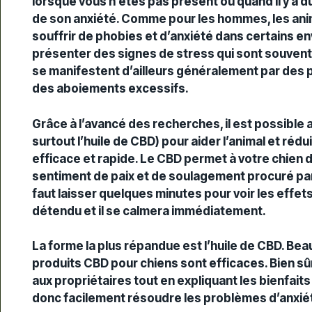
lorsque vous n’êtes pas présent ou quand il y a du
de son anxiété. Comme pour les hommes, les ani
souffrir de phobies et d’anxiété dans certains e
présenter des signes de stress qui sont souvent
se manifestent d’ailleurs généralement par des 
des aboiements excessifs.
Grâce à l’avancé des recherches, il est possible a
surtout l’huile de CBD) pour aider l’animal et ré
efficace et rapide. Le CBD permet à votre chien d
sentiment de paix et de soulagement procuré par 
faut laisser quelques minutes pour voir les effet
détendu et il se calmera immédiatement.
La forme la plus répandue est l’huile de CBD. Be
produits CBD pour chiens sont efficaces. Bien sû
aux propriétaires tout en expliquant les bienfaits
donc facilement résoudre les problèmes d’anxiét