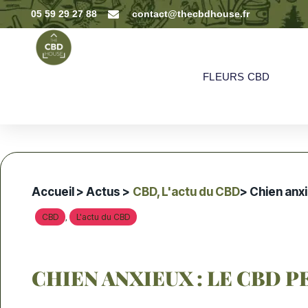
05 59 29 27 88
contact@thecbdhouse.fr
FLEURS CBD
Accueil
>
Actus
>
CBD
,
L'actu du CBD
> Chien anxie
CBD
L'actu du CBD
,
CHIEN ANXIEUX : LE CBD PE