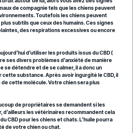
 bruit autour de lui, alors vous avez des signes
maux de compagnie tels que les chiens peuvent
nvironnements. Toutefois les chiens peuvent
 plus subtils que ceux des humains. Ces signes
plaintes, des respirations excessives ou encore
ujourd’hui d’utiliser les produits issus du CBD (
duire ses divers problèmes d’anxiété de manière
e se détendre et de se calmer, il a donc un
cette substance. Après avoir ingurgité le CBD, il
s de cette molécule. Votre chien sera plus
aucoup de propriétaires se demandent si les
r, d’ailleurs les vétérinaires recommandent cela
 du CBD pour les chiens et chats. L’huile pourra
é de votre chien ou chat.