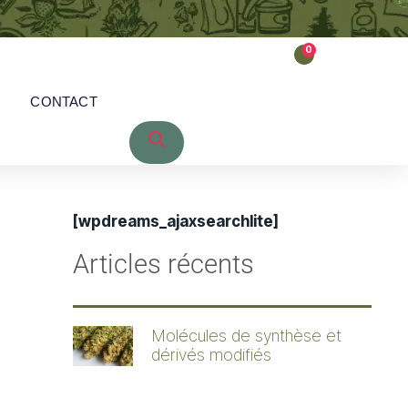
0
CONTACT
[wpdreams_ajaxsearchlite]
Articles récents
Molécules de synthèse et
dérivés modifiés