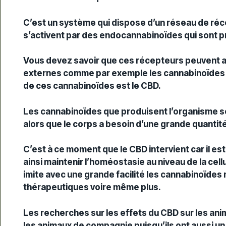
C’est un système qui dispose d’un réseau de réce
s’activent par des endocannabinoïdes qui sont p
Vous devez savoir que ces récepteurs peuvent a
externes comme par exemple les cannabinoïdes qu
de ces cannabinoïdes est le CBD.
Les cannabinoïdes que produisent l’organisme son
alors que le corps a besoin d’une grande quantit
C’est à ce moment que le CBD intervient car il es
ainsi maintenir l’homéostasie au niveau de la cell
imite avec une grande facilité les cannabinoïdes
thérapeutiques voire même plus.
Les recherches sur les effets du CBD sur les an
les animaux de compagnie puisqu’ils ont aussi u