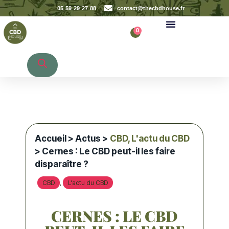
05 59 29 27 88
contact@thecbdhouse.fr
0
Recherche de produits
Accueil
>
Actus
>
CBD
,
L'actu du CBD
> Cernes : Le CBD peut-il les faire
disparaître ?
CBD
L'actu du CBD
,
CERNES : LE CBD