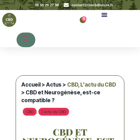
05 59 29 27 88
contact@thecbdhouse.fr
0
Recherche de produits
Accueil
>
Actus
>
CBD
,
L'actu du CBD
> CBD et Neurogénèse, est-ce
compatible ?
CBD
L'actu du CBD
,
CBD ET