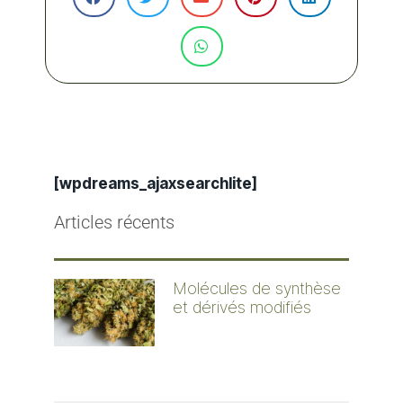
[wpdreams_ajaxsearchlite]
Articles récents
Molécules de synthèse
et dérivés modifiés