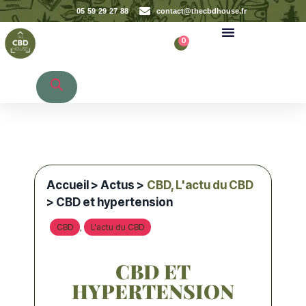
05 59 29 27 88
contact@thecbdhouse.fr
0
Recherche de produits
Accueil
>
Actus
>
CBD
,
L'actu du CBD
> CBD et hypertension
CBD
L'actu du CBD
,
CBD ET
HYPERTENSION