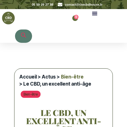
05 59 29 27 88
contact@thecbdhouse.fr
0
Recherche de produits
Accueil
>
Actus
>
Bien-être
> Le CBD, un excellent anti-âge
Bien-être
LE CBD, UN
EXCELLENT ANTI-