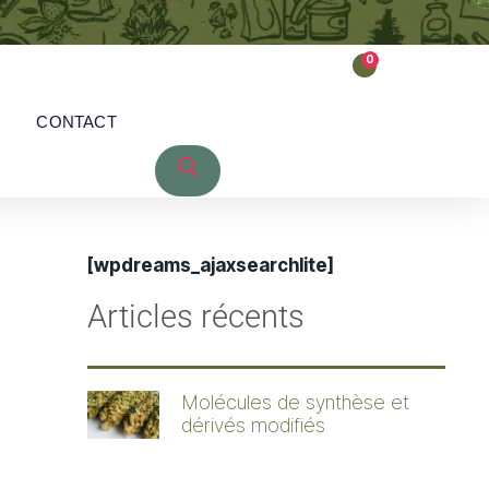
0
CONTACT
[wpdreams_ajaxsearchlite]
Articles récents
Molécules de synthèse et
dérivés modifiés