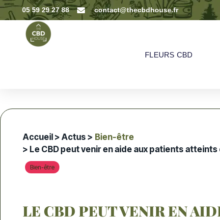
05 59 29 27 88
contact@thecbdhouse.fr
FLEURS CBD
Accueil
>
Actus
>
Bien-être
> Le CBD peut venir en aide aux patients atteints
Bien-être
LE CBD PEUT VENIR EN AID