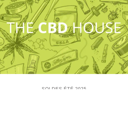
SOLDES ÉTÉ 2025
20% OFF
Profitez de -20% sur tout le site avec le code
ETE20
! Offre valable du
25 juin au 2 juillet. 🌿