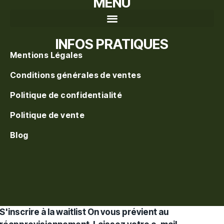
MENU
Recherche de produits
INFOS PRATIQUES
Mentions Légales
Conditions générales de ventes
Politique de confidentialité
Politique de vente
Blog
S'inscrire à la waitlist
On vous prévient au