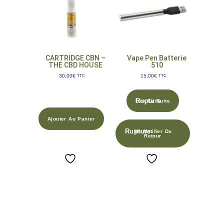
CARTRIDGE CBN –
Vape Pen Batterie
THE CBD HOUSE
510
30,00
€
15,00
€
TTC
TTC
Lire La Suite
Ajouter Au Panier
Me Notifier Du
Retour