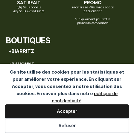
SATISFAIT
PROMO
4,9/ 5 SUR GOOGLE
PROFITEZ DE -10% AVEC LE CODE
4,8/ 5 SUR AVIS VÉRIFIÉS
CBDHOUSE10*
*uniquement pour votre
première commande
BOUTIQUES
BIARRITZ
BAYONNE
Ce site utilise des cookies pour les statistiques et
CAPBRETON
pour améliorer votre expérience. En cliquant sur
Accepter, vous consentez à notre utilisation des
HENDAYE
cookies. En savoir plus dans notre
politique de
confidentialité
.
ST JEAN-DE-LUZ
Accepter
SERVICE CLIENT
Refuser
05 59 29 27 88