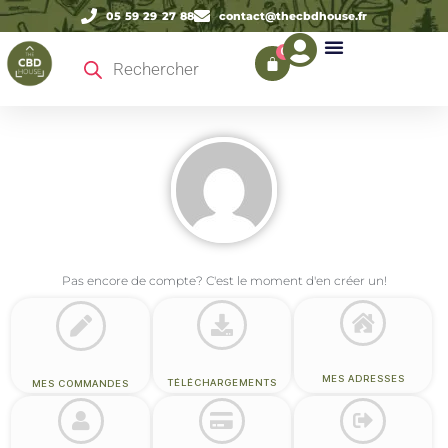
05 59 29 27 88
contact@thecbdhouse.fr
0
Recherche de produits
Pas encore de compte? C'est le moment d'en créer un!
MES ADRESSES
TÉLÉCHARGEMENTS
MES COMMANDES